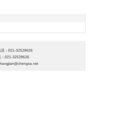
1-32528626
：021-32528626
jian@chengsa.net