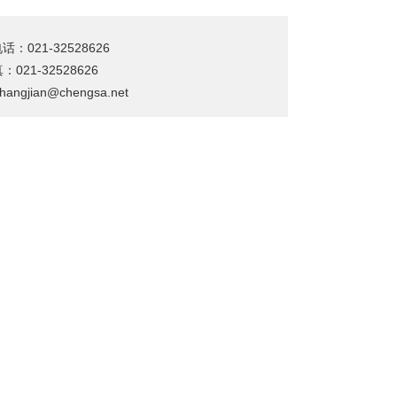
1-32528626
：021-32528626
jian@chengsa.net